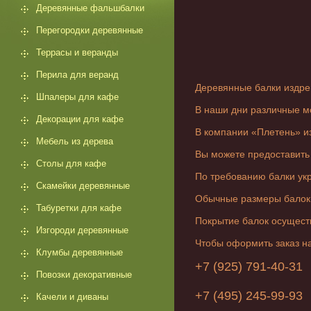
Деревянные фальшбалки
Перегородки деревянные
Террасы и веранды
Перила для веранд
Деревянные балки издре
Шпалеры для кафе
В наши дни различные м
Декорации для кафе
В компании «Плетень» и
Мебель из дерева
Вы можете предоставить 
Столы для кафе
По требованию балки ук
Скамейки деревянные
Обычные размеры балок о
Табуретки для кафе
Покрытие балок осущест
Изгороди деревянные
Чтобы оформить заказ на
Клумбы деревянные
+7 (925) 791-40-31
Повозки декоративные
+7 (495) 245-99-93
Качели и диваны