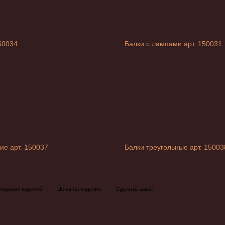
50034
Балки с лампами арт. 150031
ие арт. 150037
Балки треугольные арт. 15003
окраски изделий
Цены на изделия
Сделать заказ