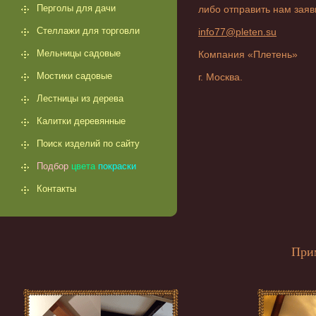
Перголы для дачи
либо отправить нам заяв
Стеллажи для торговли
info77@pleten.su
Мельницы садовые
Компания «Плетень»
Мостики садовые
г. Москва.
Лестницы из дерева
Калитки деревянные
Поиск изделий по сайту
Подбор
цвета
покраски
Контакты
При