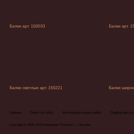
Балки арт. 150033
Балки арт. 1
Балки светлые арт. 150221
Балки широк
Главная
Поиск по сайту
Фотографии наших работ
Подбор цвета п
Copyright © 2006-2026 Компания "Плетень", г. Москва