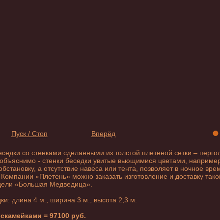
•
Пуск / Стоп
Вперёд
еседки
со стенками сделанными из толстой плетеной сетки – перго
о объяснимо - стенки беседки увитые вьющимися цветами, наприм
становку, а отсутствие навеса или тента, позволяет в ночное вре
В Компании «Плетень» можно заказать изготовление и доставку так
дели «Большая Медведица».
дки
: длина 4 м., ширина 3 м., высота 2,3 м.
скамейками = 97100 руб.