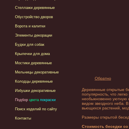
Стеллажи деревянные
Обустройство дворов
Ворота и калитки
Элементы декорации
Будки для собак
Крылечки для дома
Мостики деревянные
Мельницы декоративные
Обратно
Колодцы деревянные
Деревянные
открытые б
Избушки декоративные
популярность, что легк
необыкновенно уютную об
Подбор
цвета
покраски
видом звездного неба. 
вьющихся растений, мо
Поиск изделий по сайту
Размеры открытой бесе
Контакты
Стоимость беседки со 