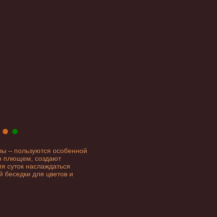
•
•
лы – пользуются особенной
ер плющем, создают
мя суток наслаждаться
ой
беседки для цветов
и