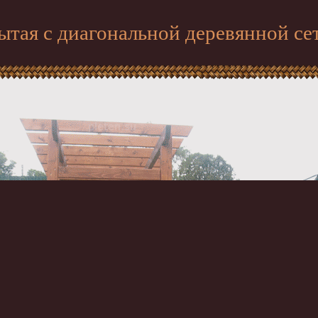
ытая с диагональной деревянной се